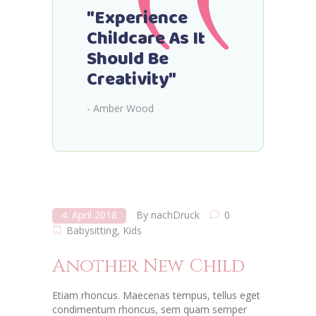
"Experience
Childcare As It
Should Be
Creativity"
- Amber Wood
4. April 2018
By
nachDruck
0
Babysitting
,
Kids
Another New Child
Etiam rhoncus. Maecenas tempus, tellus eget
condimentum rhoncus, sem quam semper