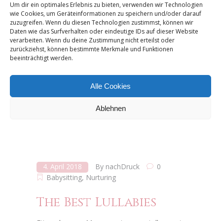
Um dir ein optimales Erlebnis zu bieten, verwenden wir Technologien
wie Cookies, um Geräteinformationen zu speichern und/oder darauf
Babies Singing
zuzugreifen. Wenn du diesen Technologien zustimmst, können wir
Daten wie das Surfverhalten oder eindeutige IDs auf dieser Website
verarbeiten. Wenn du deine Zustimmung nicht erteilst oder
Etiam rhoncus. Maecenas tempus, tellus eget
zurückziehst, können bestimmte Merkmale und Funktionen
condimentum rhoncus, sem quam semper
beeinträchtigt werden.
libero, sit amet adipiscing sem neque sed
ipsum. Lorem ipsum dolor sit amet,
consectetuer adipiscing elit. Aenean
Alle Cookies
commodo ligula eget dolor. Aenean massa.
Cum sociis Theme natoque penatibus et
Ablehnen
Read More
4. April 2018
By
nachDruck
0
Babysitting
,
Nurturing
The Best Lullabies